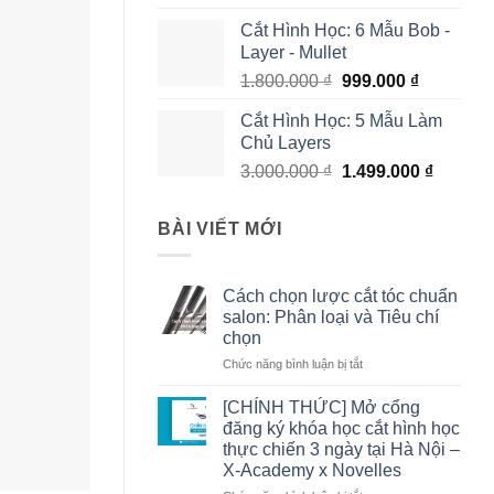
Cắt Hình Học: 6 Mẫu Bob -
Layer - Mullet
1.800.000
₫
999.000
₫
Cắt Hình Học: 5 Mẫu Làm
Chủ Layers
3.000.000
₫
1.499.000
₫
BÀI VIẾT MỚI
Cách chọn lược cắt tóc chuẩn
salon: Phân loại và Tiêu chí
chọn
Chức năng bình luận bị tắt
ở
Cách
chọn
[CHÍNH THỨC] Mở cổng
lược
đăng ký khóa học cắt hình học
cắt
thực chiến 3 ngày tại Hà Nội –
tóc
X-Academy x Novelles
chuẩn