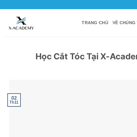
Bỏ
qua
nội
TRANG CHỦ
VỀ CHÚNG 
dung
Học Cắt Tóc Tại X-Acade
02
Th11