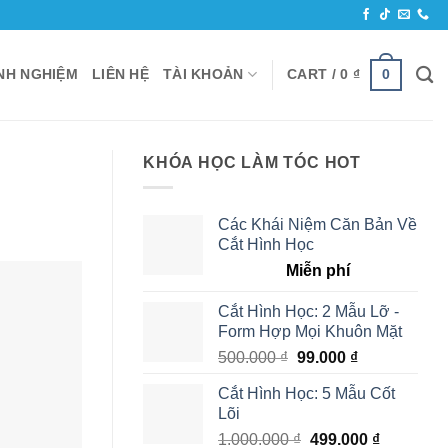
0
INH NGHIỆM
LIÊN HỆ
TÀI KHOẢN
CART /
0
₫
KHÓA HỌC LÀM TÓC HOT
Các Khái Niệm Căn Bản Về
Cắt Hình Học
Miễn phí
Cắt Hình Học: 2 Mẫu Lỡ -
Form Hợp Mọi Khuôn Mặt
500.000
₫
99.000
₫
Cắt Hình Học: 5 Mẫu Cốt
Lõi
1.000.000
₫
499.000
₫