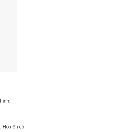
Và
Nâng
Cao
Tay
Nghề
hính:
c. Họ nên có