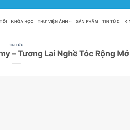
TÔI
KHÓA HỌC
THƯ VIỆN ẢNH
SẢN PHẨM
TIN TỨC – K
TIN TỨC
my – Tương Lai Nghề Tóc Rộng Mở