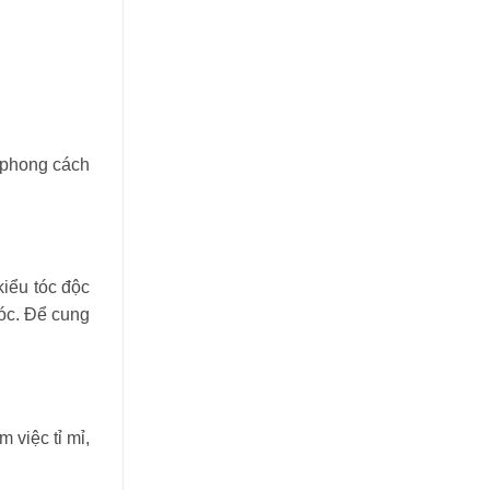
c phong cách
kiểu tóc độc
óc. Để cung
 việc tỉ mỉ,