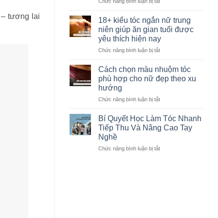
salon:
Chức năng bình luận bị tắt
ở
Phân
[CHÍNH
– tương lai
loại
THỨC]
18+ kiểu tóc ngắn nữ trung
và
Mở
niên giúp ăn gian tuổi được
Tiêu
cổng
yêu thích hiện nay
chí
đăng
Chức năng bình luận bị tắt
chọn
ở
ký
18+
khóa
kiểu
học
Cách chọn màu nhuộm tóc
tóc
cắt
phù hợp cho nữ đẹp theo xu
ngắn
hình
hướng
nữ
học
Chức năng bình luận bị tắt
ở
trung
thực
Cách
niên
chiến
chọn
giúp
3
Bí Quyết Học Làm Tóc Nhanh
màu
ăn
ngày
Tiếp Thu Và Nâng Cao Tay
nhuộm
gian
tại
Nghề
tóc
tuổi
Hà
Chức năng bình luận bị tắt
ở
phù
được
Nội
Bí
hợp
yêu
–
Quyết
cho
thích
X-
Học
nữ
hiện
Academy
Làm
đẹp
nay
x
Tóc
theo
Novelles
Nhanh
xu
Tiếp
hướng
Thu