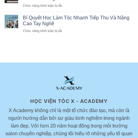
ngắn
cắt
Chức năng bình luận bị tắt
ở
nữ
hình
Cách
trung
học
chọn
Bí Quyết Học Làm Tóc Nhanh Tiếp Thu Và Nâng
niên
thực
màu
giúp
Cao Tay Nghề
chiến
nhuộm
ăn
3
Chức năng bình luận bị tắt
ở
tóc
gian
ngày
Bí
phù
tuổi
tại
Quyết
hợp
được
Hà
Học
cho
yêu
Nội
Làm
nữ
thích
–
Tóc
đẹp
hiện
X-
Nhanh
theo
nay
Academy
Tiếp
xu
x
Thu
hướng
Novelles
Và
Nâng
Cao
Tay
Nghề
HỌC VIỆN TÓC X - ACADEMY
X Academy không chỉ là một tổ chức đào tạo, mà còn là
người hướng dẫn bởi sự giàu kinh nghiệm trong ngành
làm đẹp. Với hơn 20 năm hoạt động trong môi trường
salon chuyên nghiệp, chúng tôi hiểu rõ những yếu tố quan