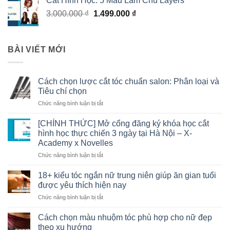
Cắt Hình Học: 5 Mẫu Làm Chủ Layers
3.000.000
₫
1.499.000
₫
BÀI VIẾT MỚI
Cách chọn lược cắt tóc chuẩn salon: Phân loại và
Tiêu chí chọn
Chức năng bình luận bị tắt
ở
Cách
chọn
[CHÍNH THỨC] Mở cổng đăng ký khóa học cắt
lược
hình học thực chiến 3 ngày tại Hà Nội – X-
cắt
Academy x Novelles
tóc
Chức năng bình luận bị tắt
ở
chuẩn
[CHÍNH
salon:
THỨC]
Phân
18+ kiểu tóc ngắn nữ trung niên giúp ăn gian tuổi
Mở
loại
được yêu thích hiện nay
cổng
và
Chức năng bình luận bị tắt
ở
đăng
Tiêu
18+
ký
chí
kiểu
Cách chọn màu nhuộm tóc phù hợp cho nữ đẹp
khóa
chọn
tóc
học
theo xu hướng