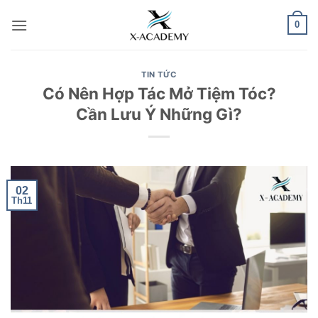
Bỏ
0
qua
nội
dung
TIN TỨC
Có Nên Hợp Tác Mở Tiệm Tóc?
Cần Lưu Ý Những Gì?
02
Th11