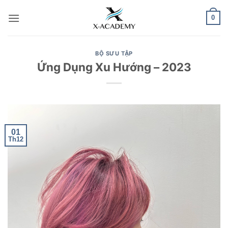
Bỏ
0
qua
nội
dung
BỘ SƯU TẬP
Ứng Dụng Xu Hướng – 2023
01
Th12