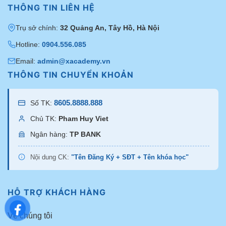
THÔNG TIN LIÊN HỆ
Trụ sở chính:
32 Quảng An, Tây Hồ, Hà Nội
Hotline:
0904.556.085
Email:
admin@xacademy.vn
THÔNG TIN CHUYỂN KHOẢN
8605.8888.888
Số TK:
Chủ TK:
Pham Huy Viet
Ngân hàng:
TP BANK
Nội dung CK:
"Tên Đăng Ký + SĐT + Tên khóa học"
HỖ TRỢ KHÁCH HÀNG
Về chúng tôi