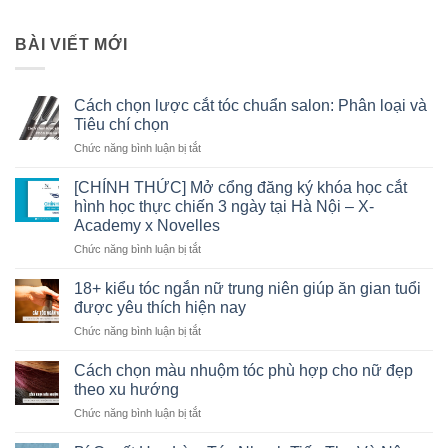
BÀI VIẾT MỚI
Cách chọn lược cắt tóc chuẩn salon: Phân loại và
Tiêu chí chọn
Chức năng bình luận bị tắt
ở
Cách
chọn
[CHÍNH THỨC] Mở cổng đăng ký khóa học cắt
lược
hình học thực chiến 3 ngày tại Hà Nội – X-
cắt
Academy x Novelles
tóc
Chức năng bình luận bị tắt
ở
chuẩn
[CHÍNH
salon:
THỨC]
Phân
18+ kiểu tóc ngắn nữ trung niên giúp ăn gian tuổi
Mở
loại
được yêu thích hiện nay
cổng
và
Chức năng bình luận bị tắt
ở
đăng
Tiêu
18+
ký
chí
kiểu
Cách chọn màu nhuộm tóc phù hợp cho nữ đẹp
khóa
chọn
tóc
học
theo xu hướng
ngắn
cắt
Chức năng bình luận bị tắt
ở
nữ
hình
Cách
trung
học
chọn