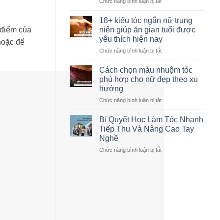
salon:
Chức năng bình luận bị tắt
ở
Phân
[CHÍNH
loại
THỨC]
18+ kiểu tóc ngắn nữ trung
và
Mở
 điểm của
niên giúp ăn gian tuổi được
Tiêu
cổng
yêu thích hiện nay
hoặc để
chí
đăng
Chức năng bình luận bị tắt
chọn
ở
ký
18+
khóa
kiểu
học
Cách chọn màu nhuộm tóc
tóc
cắt
phù hợp cho nữ đẹp theo xu
ngắn
hình
hướng
nữ
học
Chức năng bình luận bị tắt
ở
trung
thực
Cách
niên
chiến
chọn
giúp
3
Bí Quyết Học Làm Tóc Nhanh
màu
ăn
ngày
Tiếp Thu Và Nâng Cao Tay
nhuộm
gian
tại
Nghề
tóc
tuổi
Hà
Chức năng bình luận bị tắt
ở
phù
được
Nội
Bí
hợp
yêu
–
Quyết
cho
thích
X-
Học
nữ
hiện
Academy
Làm
đẹp
nay
x
Tóc
theo
Novelles
Nhanh
xu
Tiếp
hướng
Thu