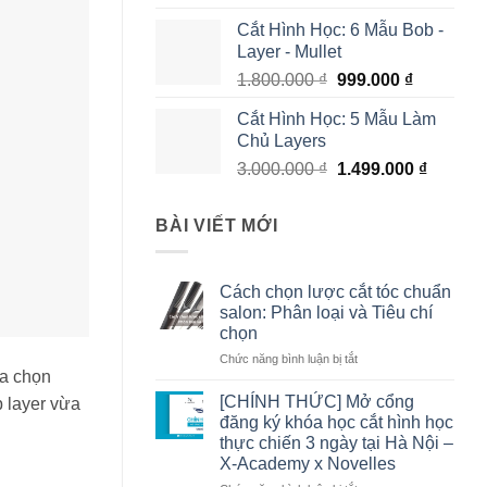
Cắt Hình Học: 6 Mẫu Bob -
Layer - Mullet
1.800.000
₫
999.000
₫
Cắt Hình Học: 5 Mẫu Làm
Chủ Layers
3.000.000
₫
1.499.000
₫
BÀI VIẾT MỚI
Cách chọn lược cắt tóc chuẩn
salon: Phân loại và Tiêu chí
chọn
Chức năng bình luận bị tắt
ở
ựa chọn
Cách
chọn
[CHÍNH THỨC] Mở cổng
 layer vừa
lược
đăng ký khóa học cắt hình học
cắt
thực chiến 3 ngày tại Hà Nội –
tóc
X-Academy x Novelles
chuẩn