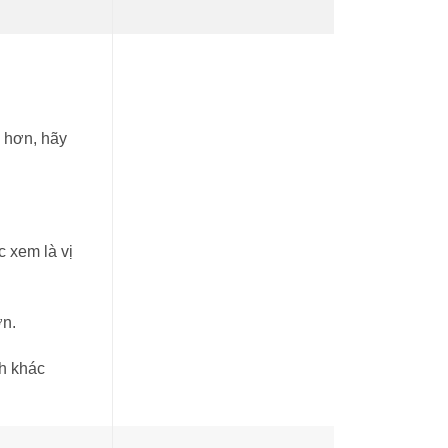
ỹ hơn, hãy
c xem là vị
ơn.
h khác