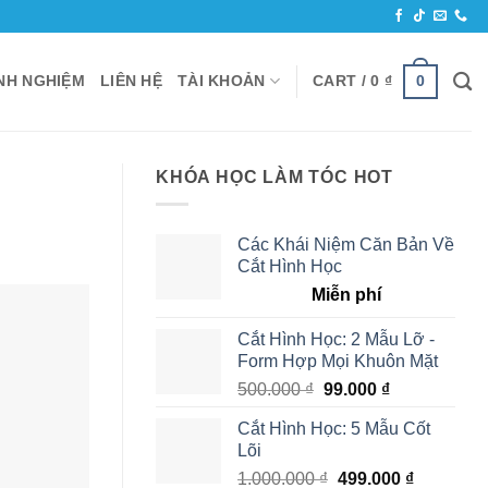
0
INH NGHIỆM
LIÊN HỆ
TÀI KHOẢN
CART /
0
₫
KHÓA HỌC LÀM TÓC HOT
Các Khái Niệm Căn Bản Về
Cắt Hình Học
Miễn phí
Cắt Hình Học: 2 Mẫu Lỡ -
Form Hợp Mọi Khuôn Mặt
500.000
₫
99.000
₫
Cắt Hình Học: 5 Mẫu Cốt
Lõi
1.000.000
₫
499.000
₫