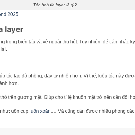
Tóc bob tỉa layer là gì?
rend 2025
a layer
g trong biến tấu và vẻ ngoài thu hút. Tuy nhiên, để cân nhắc k
ại.
úp tóc tạo độ phồng, dày tự nhiên hơn. Vì thế, kiểu tóc này đượ
bềnh hơn.
thô trên gương mặt. Giúp cho tỉ lệ khuôn mặt trở nên cân đối h
, như: uốn cụp,
uố
n
xoăn
,… Và cũng cân được nhiều phong các