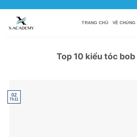
Bỏ
qua
nội
TRANG CHỦ
VỀ CHÚNG 
dung
Top 10 kiểu tóc bob 
02
Th11