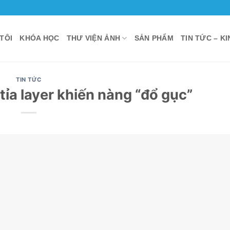
TÔI
KHÓA HỌC
THƯ VIỆN ẢNH
SẢN PHẨM
TIN TỨC – K
TIN TỨC
tỉa layer khiến nàng “đổ gục”