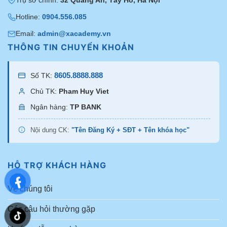
Trụ sở chính:
32 Quảng An, Tây Hồ, Hà Nội
Hotline:
0904.556.085
Email:
admin@xacademy.vn
THÔNG TIN CHUYỂN KHOẢN
8605.8888.888
Số TK:
Chủ TK:
Pham Huy Viet
Ngân hàng:
TP BANK
Nội dung CK:
"Tên Đăng Ký + SĐT + Tên khóa học"
HỖ TRỢ KHÁCH HÀNG
Về chúng tôi
Các câu hỏi thường gặp