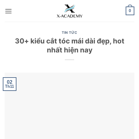
Bỏ
0
qua
nội
dung
TIN TỨC
30+ kiểu cắt tóc mái dài đẹp, hot
nhất hiện nay
02
Th11