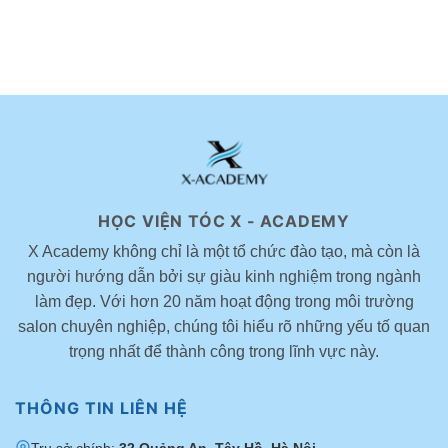
ngày
Bí
phù
tuổi
tại
Quyết
hợp
được
Hà
Học
cho
yêu
Nội
Làm
nữ
thích
–
Tóc
đẹp
hiện
X-
Nhanh
theo
nay
Academy
Tiếp
xu
x
Thu
hướng
Novelles
Và
Nâng
Cao
Tay
Nghề
HỌC VIỆN TÓC X - ACADEMY
X Academy không chỉ là một tổ chức đào tạo, mà còn là
người hướng dẫn bởi sự giàu kinh nghiệm trong ngành
làm đẹp. Với hơn 20 năm hoạt động trong môi trường
salon chuyên nghiệp, chúng tôi hiểu rõ những yếu tố quan
trọng nhất để thành công trong lĩnh vực này.
THÔNG TIN LIÊN HỆ