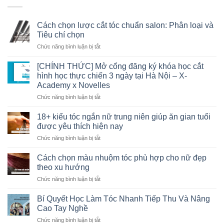
Cách chọn lược cắt tóc chuẩn salon: Phân loại và
Tiêu chí chọn
Chức năng bình luận bị tắt
ở
Cách
chọn
[CHÍNH THỨC] Mở cổng đăng ký khóa học cắt
lược
hình học thực chiến 3 ngày tại Hà Nội – X-
cắt
Academy x Novelles
tóc
Chức năng bình luận bị tắt
ở
chuẩn
[CHÍNH
salon:
THỨC]
Phân
18+ kiểu tóc ngắn nữ trung niên giúp ăn gian tuổi
Mở
loại
được yêu thích hiện nay
cổng
và
Chức năng bình luận bị tắt
ở
đăng
Tiêu
18+
ký
chí
kiểu
Cách chọn màu nhuộm tóc phù hợp cho nữ đẹp
khóa
chọn
tóc
học
theo xu hướng
ngắn
cắt
Chức năng bình luận bị tắt
ở
nữ
hình
Cách
trung
học
chọn
Bí Quyết Học Làm Tóc Nhanh Tiếp Thu Và Nâng
niên
thực
màu
giúp
Cao Tay Nghề
chiến
nhuộm
ăn
3
Chức năng bình luận bị tắt
ở
tóc
gian