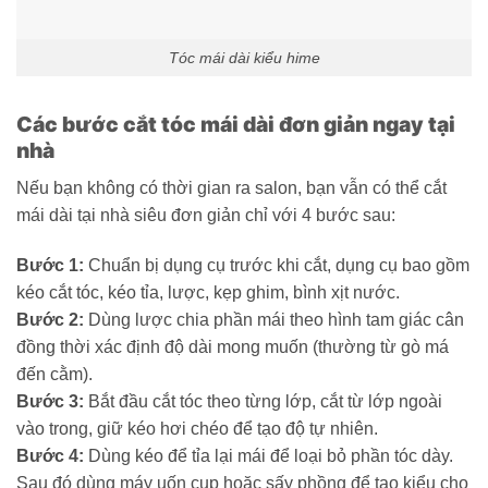
Tóc mái dài kiểu hime
Các bước cắt tóc mái dài đơn giản ngay tại
nhà
Nếu bạn không có thời gian ra salon, bạn vẫn có thể cắt
mái dài tại nhà siêu đơn giản chỉ với 4 bước sau:
Bước 1:
Chuẩn bị dụng cụ trước khi cắt, dụng cụ bao gồm
kéo cắt tóc, kéo tỉa, lược, kẹp ghim, bình xịt nước.
Bước 2:
Dùng lược chia phần mái theo hình tam giác cân
đồng thời xác định độ dài mong muốn (thường từ gò má
đến cằm).
Bước 3:
Bắt đầu cắt tóc theo từng lớp, cắt từ lớp ngoài
vào trong, giữ kéo hơi chéo để tạo độ tự nhiên.
Bước 4:
Dùng kéo để tỉa lại mái để loại bỏ phần tóc dày.
Sau đó dùng máy uốn cụp hoặc sấy phồng để tạo kiểu cho