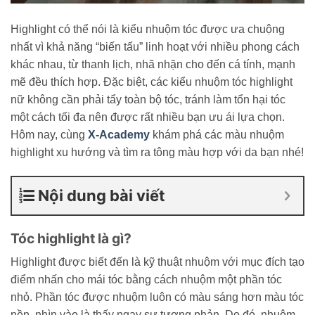
Highlight có thể nói là kiểu nhuộm tóc được ưa chuộng
nhất vì khả năng “biến tấu” linh hoạt với nhiều phong cách
khác nhau, từ thanh lịch, nhã nhặn cho đến cá tính, mạnh
mẽ đều thích hợp. Đặc biệt, các kiểu nhuộm tóc highlight
nữ không cần phải tẩy toàn bộ tóc, tránh làm tổn hại tóc
một cách tối đa nên được rất nhiều bạn ưu ái lựa chọn.
Hôm nay, cùng
X-Academy
khám phá các màu nhuộm
highlight xu hướng và tìm ra tông màu hợp với da bạn nhé!
Nội dung bài viết
Tóc highlight là gì?
Highlight được biết đến là kỹ thuật nhuộm với mục đích tạo
điểm nhấn cho mái tóc bằng cách nhuộm một phần tóc
nhỏ. Phần tóc được nhuộm luôn có màu sáng hơn màu tóc
nền, nhìn vào là thấy ngay sự tương phản. Do đó, nhuộm