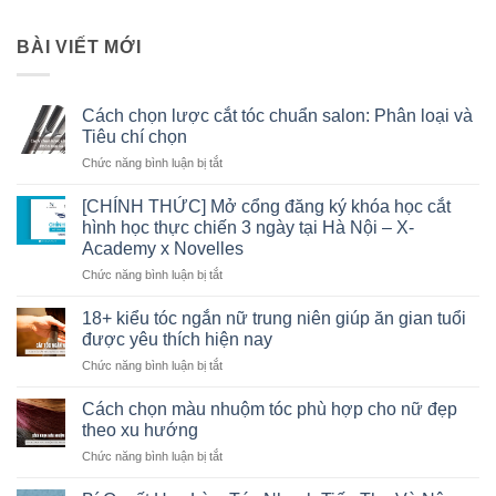
BÀI VIẾT MỚI
Cách chọn lược cắt tóc chuẩn salon: Phân loại và
Tiêu chí chọn
Chức năng bình luận bị tắt
ở
Cách
chọn
[CHÍNH THỨC] Mở cổng đăng ký khóa học cắt
lược
hình học thực chiến 3 ngày tại Hà Nội – X-
cắt
Academy x Novelles
tóc
Chức năng bình luận bị tắt
ở
chuẩn
[CHÍNH
salon:
THỨC]
Phân
18+ kiểu tóc ngắn nữ trung niên giúp ăn gian tuổi
Mở
loại
được yêu thích hiện nay
cổng
và
Chức năng bình luận bị tắt
ở
đăng
Tiêu
18+
ký
chí
kiểu
Cách chọn màu nhuộm tóc phù hợp cho nữ đẹp
khóa
chọn
tóc
học
theo xu hướng
ngắn
cắt
Chức năng bình luận bị tắt
ở
nữ
hình
Cách
trung
học
chọn