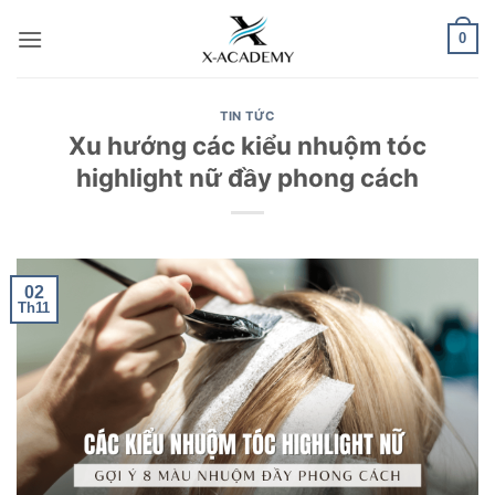
Bỏ
0
qua
nội
dung
TIN TỨC
Xu hướng các kiểu nhuộm tóc
highlight nữ đầy phong cách
02
Th11