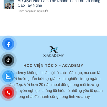
Bí Quyết Học Làm Tóc Nhanh Tiếp Thu Và Nâng
niên
thực
màu
giúp
Cao Tay Nghề
chiến
nhuộm
ăn
3
Chức năng bình luận bị tắt
ở
tóc
gian
ngày
Bí
phù
tuổi
tại
Quyết
hợp
được
Hà
Học
cho
yêu
Nội
Làm
nữ
thích
–
Tóc
đẹp
hiện
X-
Nhanh
theo
nay
Academy
Tiếp
xu
x
Thu
hướng
Novelles
Và
Nâng
Cao
Tay
Nghề
HỌC VIỆN TÓC X - ACADEMY
X Academy không chỉ là một tổ chức đào tạo, mà còn là
người hướng dẫn bởi sự giàu kinh nghiệm trong ngành
làm đẹp. Với hơn 20 năm hoạt động trong môi trường
salon chuyên nghiệp, chúng tôi hiểu rõ những yếu tố quan
trọng nhất để thành công trong lĩnh vực này.