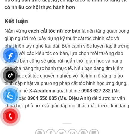
có nhiều cơ hội thực hành hơn
Kết luận
Nắm vững
cách cắt tóc nữ cơ bản
là nền tảng quan trọng
giúp người mới xây dựng kỹ thuật cắt tóc chính xác và
phát triển tay nghề lâu dài. Bên cạnh việc luyện tập thường
xuyên với các kiểu tóc cơ bản, lựa chọn môi trường đào
tạo bài bản cũng sẽ giúp rút ngắn thời gian học và nâng
cao khả năng thực hành thực tế. Nếu bạn đang tìm kiếm
khóa học cắt tóc chuyên nghiệp với lộ trình rõ ràng, giáo
trình cập nhật và phương pháp cắt tóc hình học ứng dụng,
hãy liên hệ
X-Academy
qua hotline
0908 627 282 (Mr.
Việt)
hoặc
0904 556 085 (Ms. Diệu Anh)
để được tư vấn
khóa học phù hợp và giải đáp mọi thắc mắc trước khi đăng
ký.