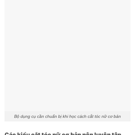
Bộ dụng cụ cần chuẩn bị khi học cách cắt tóc nữ cơ bản
Các kiểu cắt tóc nữ cơ bản nên luyện tập