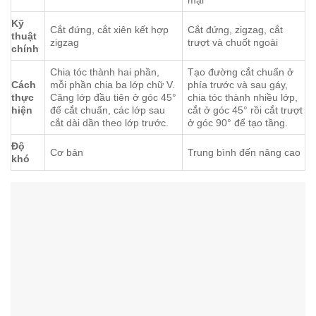
mại
Kỹ
Cắt đứng, cắt xiên kết hợp
Cắt đứng, zigzag, cắt
thuật
zigzag
trượt và chuốt ngoài
chính
Chia tóc thành hai phần,
Tạo đường cắt chuẩn ở
Cách
mỗi phần chia ba lớp chữ V.
phía trước và sau gáy,
thực
Căng lớp đầu tiên ở góc 45°
chia tóc thành nhiều lớp,
hiện
để cắt chuẩn, các lớp sau
cắt ở góc 45° rồi cắt trượt
cắt dài dần theo lớp trước.
ở góc 90° để tạo tầng.
Độ
Cơ bản
Trung bình đến nâng cao
khó