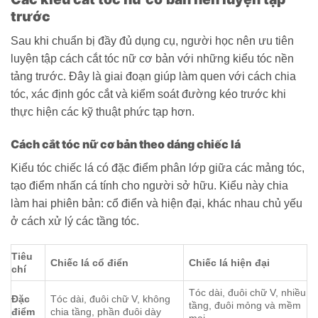
trước
Sau khi chuẩn bị đầy đủ dụng cụ, người học nên ưu tiên
luyện tập cách cắt tóc nữ cơ bản với những kiểu tóc nền
tảng trước. Đây là giai đoạn giúp làm quen với cách chia
tóc, xác định góc cắt và kiểm soát đường kéo trước khi
thực hiện các kỹ thuật phức tạp hơn.
Cách cắt tóc nữ cơ bản theo dáng chiếc lá
Kiểu tóc chiếc lá có đặc điểm phân lớp giữa các mảng tóc,
tạo điểm nhấn cá tính cho người sở hữu. Kiểu này chia
làm hai phiên bản: cổ điển và hiện đại, khác nhau chủ yếu
ở cách xử lý các tầng tóc.
Tiêu
Chiếc lá cổ điển
Chiếc lá hiện đại
chí
Tóc dài, đuôi chữ V, nhiều
Đặc
Tóc dài, đuôi chữ V, không
tầng, đuôi mỏng và mềm
điểm
chia tầng, phần đuôi dày