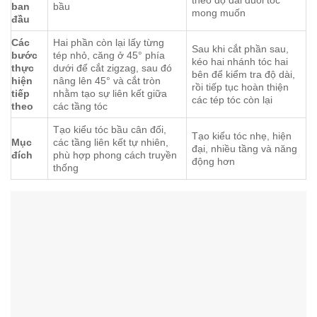
theo độ dài đuôi tóc
ban
bầu
mong muốn
đầu
Các
Hai phần còn lại lấy từng
Sau khi cắt phần sau,
bước
tép nhỏ, căng ở 45° phía
kéo hai nhánh tóc hai
thực
dưới để cắt zigzag, sau đó
bên để kiểm tra độ dài,
hiện
nâng lên 45° và cắt tròn
rồi tiếp tục hoàn thiện
tiếp
nhằm tạo sự liên kết giữa
các tép tóc còn lại
theo
các tầng tóc
Tạo kiểu tóc bầu cân đối,
Tạo kiểu tóc nhẹ, hiện
Mục
các tầng liên kết tự nhiên,
đại, nhiều tầng và năng
đích
phù hợp phong cách truyền
động hơn
thống