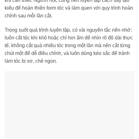
khi cần thiết. Người học cũng nên luyện tập cách sấy tạo
kiểu để hoàn thiện form tóc và làm quen với quy trình hoàn
chỉnh sau mỗi lần cắt.
Trong suốt quá trình luyện tập, có vài nguyên tắc nên nhớ:
luôn cắt tóc khi khô hoặc chỉ hơi ẩm để nhìn rõ độ dài thực
tế, không cắt quá nhiều tóc trong một lần mà nên cắt từng
chút một để dễ điều chỉnh, và luôn dùng kéo sắc để tránh
làm tóc bị xơ, chẻ ngọn.