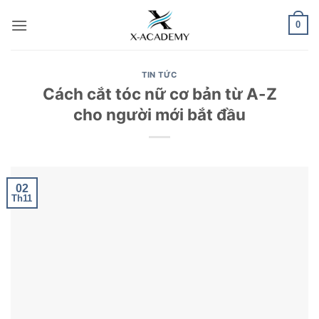
Bỏ
0
qua
nội
dung
TIN TỨC
Cách cắt tóc nữ cơ bản từ A-Z
cho người mới bắt đầu
02
Th11