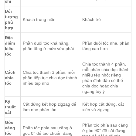
chí
Đối
tượng
Khách trung niên
Khách trẻ
phù
hợp
Đặc
điểm
Phần đuôi tóc khá nặng,
Phần đuôi tóc nhẹ, phân
kiểu
phân tầng ở mức vừa phải
tầng cao hơn
tóc
Chia tóc thành 4 phần,
mỗi phần chia dọc thành
Cách
Chia tóc thành 3 phần, mỗi
nhiều tép nhỏ; riêng
chia
phần tiếp tục chia dọc thành
phần đỉnh đầu có thể
tóc
nhiều tép nhỏ
chia dọc hoặc chia
ngang tùy ý
Kỹ
Cắt đứng kết hợp zigzag để
Kết hợp cắt đứng, cắt
thuật
làm nhẹ phần tóc
xiên và zigzag
cắt
Góc
Phần tóc phía sau căng
căng
Phần tóc phía sau căng ở
ở góc 90° để cắt đứng
tóc
góc 0° để tạo chuẩn dáng