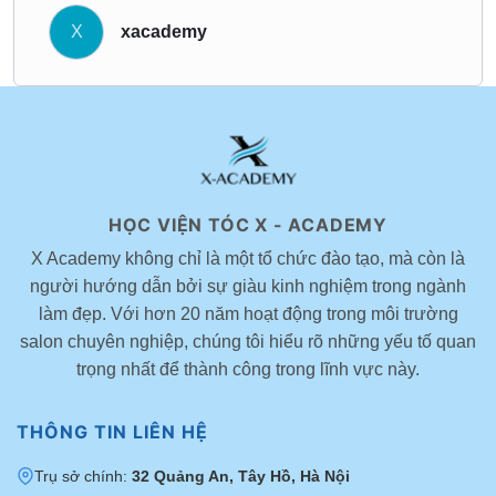
như vuông, tròn, tam giác. Khi nắm được cốt lõi, bạn có thể
X
xacademy
linh hoạt biến hóa mà vẫn giữ form chuẩn.
Độ chính xác được kiểm soát
Không còn tình trạng lệch form hay khó sửa, vì từng đường
cắt đều có nguyên tắc rõ ràng. Điều này giúp bạn làm chủ
kỹ thuật thay vì phụ thuộc vào kinh nghiệm mơ hồ.
HỌC VIỆN TÓC X - ACADEMY
Sáng tạo có định hướng
X Academy không chỉ là một tổ chức đào tạo, mà còn là
người hướng dẫn bởi sự giàu kinh nghiệm trong ngành
Hiểu bản chất giúp bạn không bị giới hạn trong khuôn mẫu.
làm đẹp. Với hơn 20 năm hoạt động trong môi trường
Bạn có thể tự tin thiết kế kiểu tóc phù hợp với từng khách
salon chuyên nghiệp, chúng tôi hiểu rõ những yếu tố quan
hàng thay vì chỉ làm theo hình mẫu có sẵn.
trọng nhất để thành công trong lĩnh vực này.
Ai nên tham gia khóa học này?
THÔNG TIN LIÊN HỆ
Người mới muốn bắt đầu với nền tảng vững chắc
Thợ tóc đang làm nghề nhưng chưa tự tin về form và kỹ
Trụ sở chính:
32 Quảng An, Tây Hồ, Hà Nội