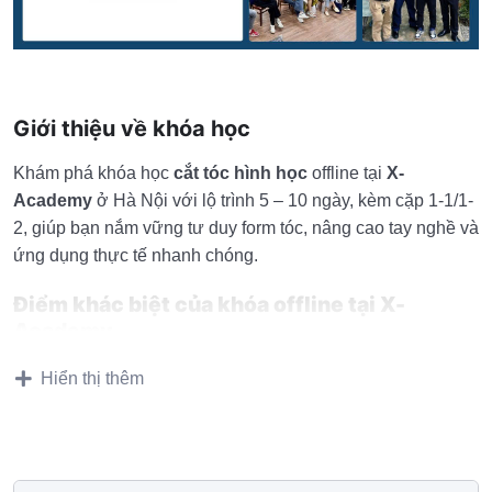
Giới thiệu về khóa học
Khám phá khóa học
cắt tóc hình học
offline tại
X-
Academy
ở Hà Nội với lộ trình 5 – 10 ngày, kèm cặp 1-1/1-
2, giúp bạn nắm vững tư duy form tóc, nâng cao tay nghề và
ứng dụng thực tế nhanh chóng.
Điểm khác biệt của khóa offline tại X-
Academy
Kèm sát 1-1 / 1-2 → sửa tay trực tiếp, tiến bộ nhanh
Hiển thị thêm
Học đi đôi với làm → không học lý thuyết suông
Lộ trình cá nhân hóa theo trình độ
Giảng viên hơn 20 năm kinh nghiệm thực chiến salon