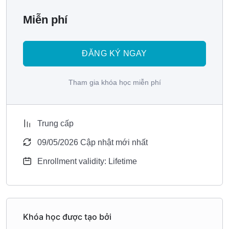
Bí quyết tạo nên sự khác biệt của kỹ thuật
Miễn phí
cắt tóc hình học tại X-Academy
Trong khi nhiều kỹ thuật cắt tóc vẫn phụ thuộc vào cảm
ĐĂNG KÝ NGAY
nhận cá nhân, phương pháp hình học tại X-Academy lại
mở ra một hướng tiếp cận hoàn toàn khác: rõ ràng, logic và
Tham gia khóa học miễn phí
có thể kiểm soát.
Thay vì “cắt theo cảm giác”, bạn sẽ được học cách hiểu cấu
trúc – từ hình dáng hộp sọ đến cách từng lớp tóc liên kết
Trung cấp
với nhau. Nhờ đó, mỗi đường kéo không còn là ngẫu hứng
09/05/2026 Cập nhật mới nhất
mà trở thành một bước đi có tính toán.
Enrollment validity: Lifetime
Điểm đặc biệt của phương pháp này nằm ở:
Tư duy cắt tóc dựa trên hình khối
Khóa học được tạo bởi
Mọi kiểu tóc đều được xây dựng từ những nền tảng cơ bản