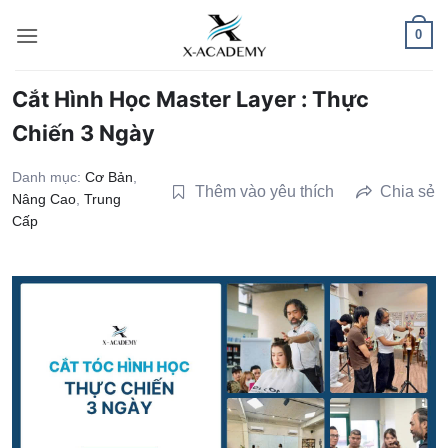
Bỏ
0
qua
nội
dung
Cắt Hình Học Master Layer : Thực
Chiến 3 Ngày
Danh mục:
Cơ Bản
,
Thêm vào yêu thích
Chia sẻ
Nâng Cao
,
Trung
Cấp