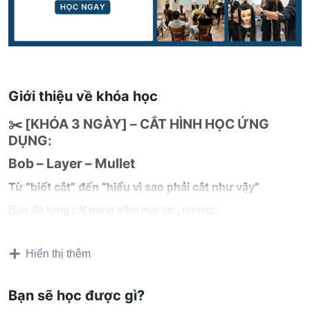
Giới thiệu về khóa học
✂️ [KHÓA 3 NGÀY] – CẮT HÌNH HỌC ỨNG
DỤNG:
Bob – Layer – Mullet
Từ “biết cắt” đến “hiểu vì sao phải cắt như vậy”
Bạn đã từng cắt hàng trăm mái tóc, nhưng:
Vẫn chưa thật sự
kiểm soát được hình khối – đường
Hiển thị thêm
chia – độ rơi?
Gặp mẫu khó là
loay hoay dựng góc
, không rõ kỹ thuật
Bạn sẽ học được gì?
nào dùng lúc nào?