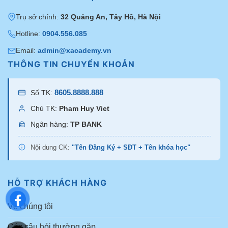
🔹 Hiểu cấu trúc thay vì học thuộc kiểu tóc
Trụ sở chính:
32 Quảng An, Tây Hồ, Hà Nội
Bạn sẽ được học cách:
Hotline:
0904.556.085
Email:
admin@xacademy.vn
Nhận diện
khung xương đầu, mật độ tóc, hướng mọc
THÔNG TIN CHUYỂN KHOẢN
tóc
Phân tích
tỷ lệ gương mặt
8605.8888.888
Số TK:
Chủ TK:
Pham Huy Viet
Xác định
điểm rơi của phom tóc
theo từng khách hàng
Ngân hàng:
TP BANK
🔹 Kỹ thuật cắt tóc cá nhân hóa cho từng khách
Nội dung CK:
"Tên Đăng Ký + SĐT + Tên khóa học"
Không còn cắt những mẫu Bob, Layer giống nhau cho mọi
người, bạn sẽ biết cách điều chỉnh:
HỖ TRỢ KHÁCH HÀNG
Độ nâng, độ rơi, độ phồng
Về chúng tôi
Trọng tâm form tóc
Các câu hỏi thường gặp