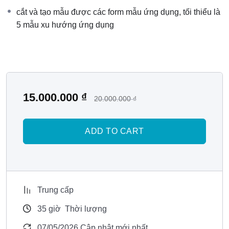
cắt và tạo mẫu được các form mẫu ứng dụng, tối thiểu là
Cắt xong thì…
form tóc không hỏng nhưng cũng chẳng
5 mẫu xu hướng ứng dụng
nổi bật?
💡 Lý do rất có thể là vì bạn chưa được
đào tạo đúng về tư
duy hình học
– nền tảng mà những nhà tạo mẫu thực thụ
luôn sở hữu.
15.000.000
₫
20.000.000
₫
🎯
Khóa học thực chiến dành cho thợ đã có
nền tảng cầm kéo
ADD TO CART
CẮT TƯ DUY ỨNG DỤNG
là chương trình chuyên sâu 3
ngày, được thiết kế để giúp bạn:
Làm chủ kỹ thuật ABC (Line – Graduation – Layer)
Trung cấp
Hiểu và ứng dụng hình khối: Vuông – Tròn – Tam Giác
35
giờ
Thời lượng
Phân tích và lắp ghép kỹ thuật phù hợp với từng kiểu
07/05/2026 Cập nhật mới nhất