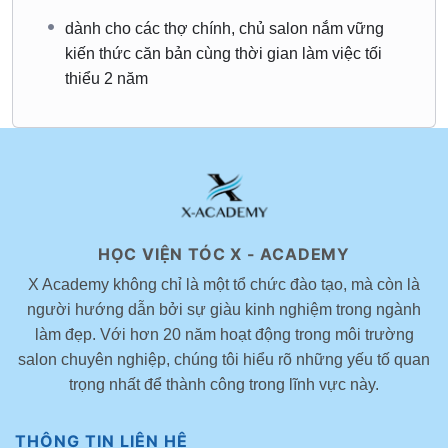
hoàn thiện
dành cho các thợ chính, chủ salon nắm vững
Kết hợp kỹ thuật cắt với
sản phẩm tạo kiểu chuyên
kiến thức căn bản cùng thời gian làm việc tối
nghiệp
thiểu 2 năm
Học cách
sấy – định hình – tạo kiểu đúng chất tóc
Chụp ảnh bài cắt chuyên nghiệp
để làm portfolio cá nhân
và truyền thông
🌟 Nội dung khóa học Bob – Layer – Mullet
HỌC VIỆN TÓC X - ACADEMY
X Academy không chỉ là một tổ chức đào tạo, mà còn là
Đây là 3 phom tóc thời thượng và dễ ứng dụng nhất hiện
người hướng dẫn bởi sự giàu kinh nghiệm trong ngành
nay. Các phom tóc này đều được xây dựng từ
nền tảng
làm đẹp. Với hơn 20 năm hoạt động trong môi trường
hình học giống nhau
. Do đó, khi hiểu gốc, bạn có thể biến
salon chuyên nghiệp, chúng tôi hiểu rõ những yếu tố quan
tấu linh hoạt vô số kiểu.
trọng nhất để thành công trong lĩnh vực này.
Khóa Master Layer tập trung vào
tư duy cắt tóc hình học,
là nền tảng cốt lõi giúp bạn:
THÔNG TIN LIÊN HỆ